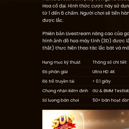
Hoa cổ đại. Hình thức cược này sử dụn
từ 1 đến 6 chấm. Người chơi sẽ tiến hà
được lắc.
Phiên bản Livestream nâng cao của ga
hình ảnh đồ họa máy tính (3D) được lậ
thật) thực hiện thao tác lắc bát và mở
Hạng mục kỹ thuật
Thông số chi tiết
Độ phân giải
Ultra HD 4K
Độ trễ truyền tải
< 0.1 giây
Chứng nhận kiểm định
GLI & BMM Testla
Số lượng bàn chơi
50+ bàn hoạt độ