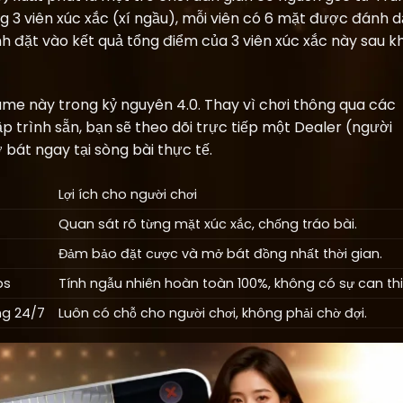
g 3 viên xúc xắc (xí ngầu), mỗi viên có 6 mặt được đánh 
nh đặt vào kết quả tổng điểm của 3 viên xúc xắc này sau kh
me này trong kỷ nguyên 4.0. Thay vì chơi thông qua các
p trình sẵn, bạn sẽ theo dõi trực tiếp một Dealer (người
 bát ngay tại sòng bài thực tế.
Lợi ích cho người chơi
Quan sát rõ từng mặt xúc xắc, chống tráo bài.
Đảm bảo đặt cược và mở bát đồng nhất thời gian.
bs
Tính ngẫu nhiên hoàn toàn 100%, không có sự can thi
ng 24/7
Luôn có chỗ cho người chơi, không phải chờ đợi.