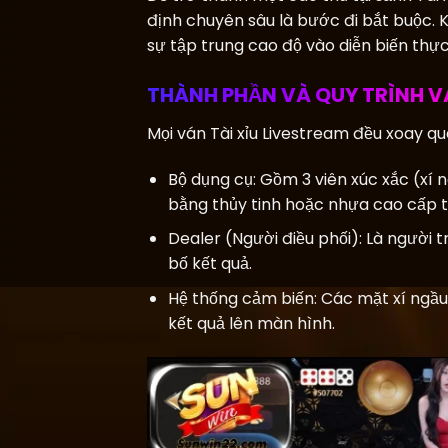
định chuyên sâu là bước đi bắt buộc. K
sự tập trung cao độ vào diễn biến thực
THÀNH PHẦN VÀ QUY TRÌNH 
Mọi ván Tài xỉu Livestream đều xoay qu
Bộ dụng cụ: Gồm 3 viên xúc xắc (xí 
bằng thủy tinh hoặc nhựa cao cấp t
Dealer (Người điều phối): Là người t
bố kết quả.
Hệ thống cảm biến: Các mặt xí ngầu 
kết quả lên màn hình.