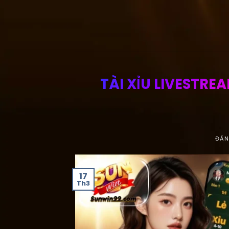
Bỏ
qua
nội
dung
TÀI XỈU LIVESTRE
ĐĂN
17
Th3