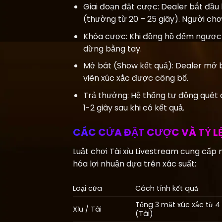
Giai đoạn đặt cược: Dealer bắt đầu
(thường từ 20 – 25 giây). Người chơ
Khóa cược: Khi đồng hồ đếm ngược về
dừng bằng tay.
Mở bát (Show kết quả): Dealer mở b
viên xúc xắc được công bố.
Trả thưởng: Hệ thống tự động quét c
1-2 giây sau khi có kết quả.
CÁC CỬA ĐẶT CƯỢC VÀ TỶ L
Luật chơi Tài xỉu Livestream cung cấp
hóa lợi nhuận dựa trên xác suất:
Loại cửa
Cách tính kết quả
Tổng 3 mặt xúc xắc từ 4 
Xỉu / Tài
(Tài)