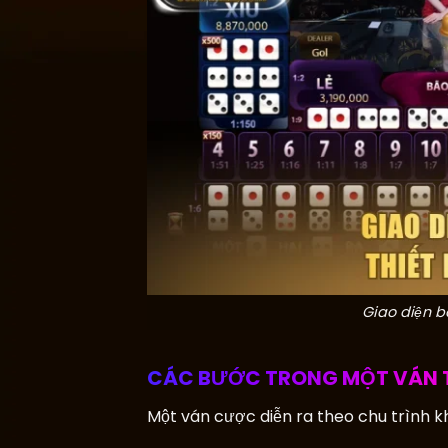
Giao diện bà
CÁC BƯỚC TRONG MỘT VÁN T
Một ván cược diễn ra theo chu trình kh