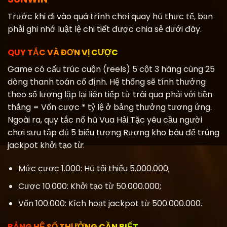
Trước khi đi vào quá trình chơi quay hũ thực tế, bạn
phải ghi nhớ luật lệ chi tiết được chia sẻ dưới đây.
QUY TẮC VÀ ĐƠN VỊ CƯỢC
Game có cấu trúc cuộn (reels) 5 cột 3 hàng cùng 25
dòng thanh toán cố định. Hệ thống sẽ tính thưởng
theo số lượng lặp lại liên tiếp từ trái qua phải với tiền
thắng = Vốn cược * tỷ lệ ở bảng thưởng tương ứng.
Ngoài ra, quy tắc nổ hũ Vua Hải Tặc yêu cầu người
chơi sưu tập đủ 5 biểu tượng Rương kho báu để trúng
jackpot khởi tạo từ:
Mức cược 1.000: Hũ tối thiểu 5.000.000;
Cược 10.000: Khởi tạo từ 50.000.000;
Vốn 100.000: Kích hoạt jackpot từ 500.000.000.
BẢNG HỆ SỐ THƯỞNG CẦN BIẾT