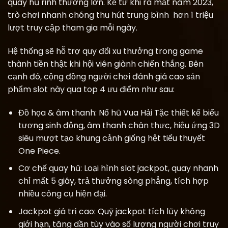
quay hũ rinh thưởng lớn. Kể từ khi ra mắt năm 2023,
trò chơi nhanh chóng thu hút trung bình hơn 1 triệu
lượt truy cập tham gia mỗi ngày.
Hệ thống sẽ hỗ trợ quy đổi xu thưởng trong game
thành tiền thật khi hội viên giành chiến thắng. Bên
cạnh đó, cộng đồng người chơi đánh giá cao sản
phẩm slot này qua top 4 ưu điểm như sau:
Đồ họa & âm thanh: Nổ hũ Vua Hải Tặc thiết kế biểu
tượng sinh động, âm thanh chân thực, hiệu ứng 3D
siêu mượt tạo khung cảnh giống hệt tiểu thuyết
One Piece.
Cơ chế quay hũ: Loại hình slot jackpot, quay nhanh
chỉ mất 5 giây, trả thưởng sòng phẳng, tích hợp
nhiều công cụ hiện đại.
Jackpot giá trị cao: Quỹ jackpot tích lũy không
giới hạn, tăng dần tùy vào số lượng người chơi truy