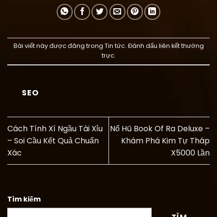
Bài viết này được đăng trong
Tin tức
. Đánh dấu
liên kết thường
trực
.
SEO
Cách Tính Xí Ngầu Tài Xỉu
Nổ Hũ Book Of Ra Deluxe –
– Soi Cầu Kết Quả Chuẩn
Khám Phá Kim Tự Tháp
Xác
X5000 Lần
Tìm kiếm