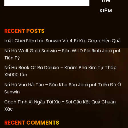
TÌM
KIẾM
RECENT POSTS
Luật Chơi Sâm Lốc Sunwin Và 4 Bí Kíp Cược Hiệu Quả
Nổ Hũ Wolf Gold Sunwin – Săn WILD Sói Rinh Jackpot
Tiền Tỷ
Nổ Hũ Book Of Ra Deluxe – Khám Phá Kim Tự Tháp
X5000 Lần
Nổ Hũ Vua Hải Tặc – Săn Kho Báu Jackpot Triệu Đô Ở
Sunwin
Cách Tính Xí Ngầu Tài Xỉu – Soi Cầu Kết Quả Chuẩn
Xác
RECENT COMMENTS