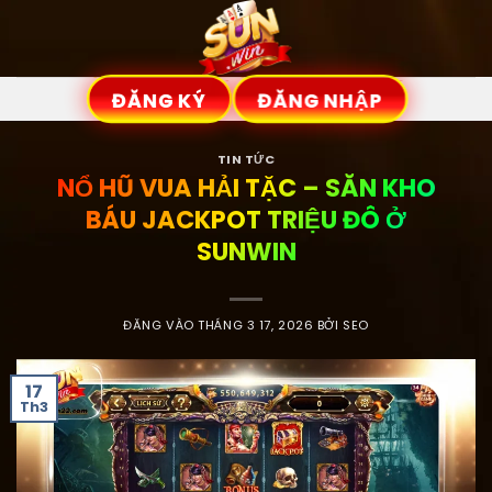
Bỏ
qua
nội
dung
ĐĂNG KÝ
ĐĂNG NHẬP
TIN TỨC
NỔ HŨ VUA HẢI TẶC – SĂN KHO
BÁU JACKPOT TRIỆU ĐÔ Ở
SUNWIN
ĐĂNG VÀO
THÁNG 3 17, 2026
BỞI
SEO
17
Th3