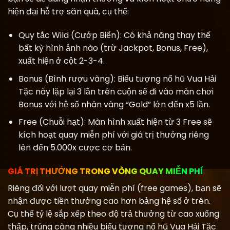
hiện đại hỗ trợ săn quà, cụ thể:
Quy tắc Wild (Cướp Biển): Có khả năng thay thế
bất kỳ hình ảnh nào (trừ Jackpot, Bonus, Free),
xuất hiện ở cột 2-3-4.
Bonus (Bình rượu vàng): Biểu tượng nổ hũ Vua Hải
Tặc này lặp lại 3 lần trên cuộn sẽ đi vào màn chơi
Bonus với hệ số nhân vàng “Gold” lớn đến x5 lần.
Free (Chuỗi hạt): Màn hình xuất hiện từ 3 Free sẽ
kích hoạt quay miễn phí với giá trị thưởng riêng
lên đến 5.000x cược cơ bản.
GIÁ TRỊ THƯỞNG TRONG VÒNG QUAY MIỄN PHÍ
Riêng đối với lượt quay miễn phí (free games), bạn sẽ
nhận được tiền thưởng cao hơn bảng hệ số ở trên.
Cụ thể tỷ lệ sắp xếp theo độ trả thưởng từ cao xuống
thấp, trúng càng nhiều biểu tượng nổ hũ Vua Hải Tặc