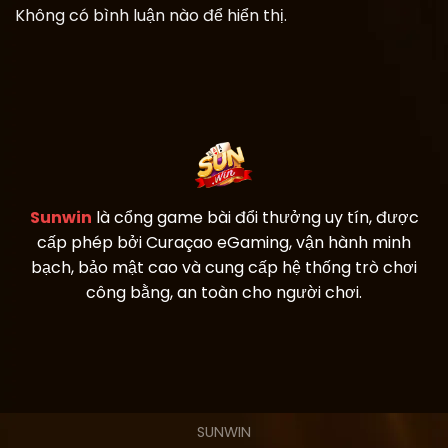
Không có bình luận nào để hiển thị.
Sunwin
là cổng game bài đổi thưởng uy tín, được
cấp phép bởi Curaçao eGaming, vận hành minh
bạch, bảo mật cao và cung cấp hệ thống trò chơi
công bằng, an toàn cho người chơi.
SUNWIN